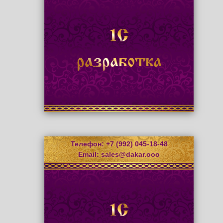
1С
разработка
Телефон: +7 (992) 045-18-48
Email:
sales@dakar.ooo
1С