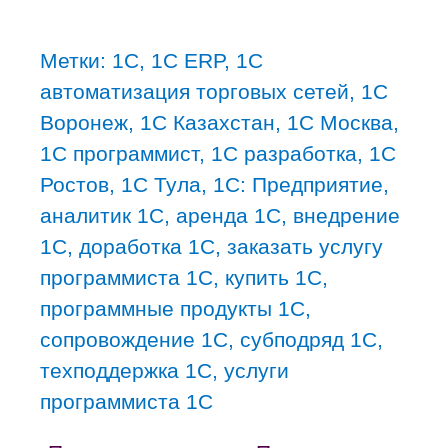
Метки:
1С
,
1С ERP
,
1С
автоматизация торговых сетей
,
1С
Воронеж
,
1С Казахстан
,
1С Москва
,
1С программист
,
1С разработка
,
1С
Ростов
,
1С Тула
,
1С: Предприятие
,
аналитик 1С
,
аренда 1С
,
внедрение
1С
,
доработка 1С
,
заказать услугу
программиста 1С
,
купить 1С
,
программные продукты 1С
,
сопровождение 1С
,
субподряд 1С
,
техподдержка 1С
,
услуги
программиста 1С