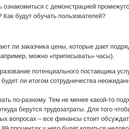
ь ознакомиться с демонстрацией промежуто
 Как будут обучать пользователей?
вают ли заказчика цены, которые дает подря
например, можно «приписывать» часы).
бразование потенциального поставщика усл
 будет ли итогом сотрудничества неожидан
ать по-разному. Тем не менее какой-то под
 откуда берутся трудозатраты. Для того чт
ых вопросах – все финансы стоит обсуждат
в 99 процентах у него будет копиться недов