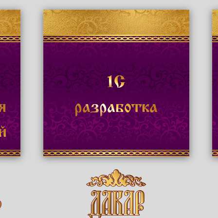
1С
я
разработка
й