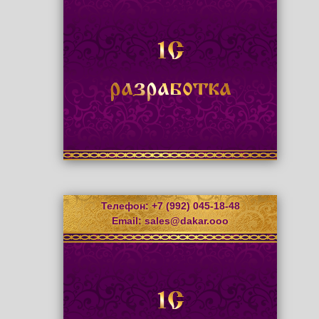
1С
разработка
Телефон: +7 (992) 045-18-48
Email:
sales@dakar.ooo
1С