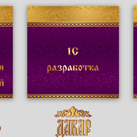
1С
я
разработка
й