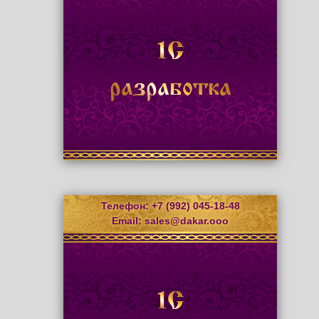
1С
разработка
Телефон: +7 (992) 045-18-48
Email:
sales@dakar.ooo
1С