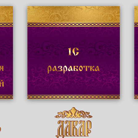
1С
я
разработка
й