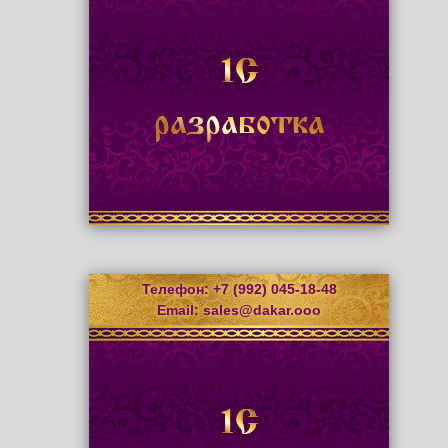
1С
разработка
Телефон: +7 (992) 045-18-48
Email:
sales@dakar.ooo
1С