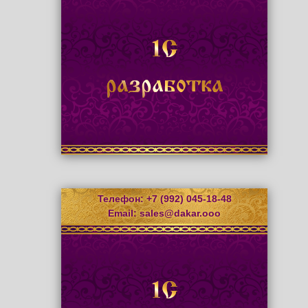
1С
разработка
Телефон: +7 (992) 045-18-48
Email:
sales@dakar.ooo
1С