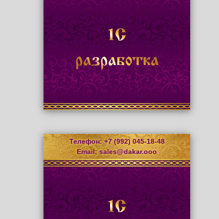
1С
разработка
Телефон: +7 (992) 045-18-48
Email:
sales@dakar.ooo
1С