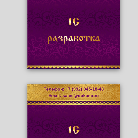
1С
разработка
Телефон: +7 (992) 045-18-48
Email:
sales@dakar.ooo
1С