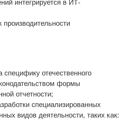
ий интегрируется в ИТ-
к производительности
а специфику отечественного
аконодательством формы
нной отчетности;
азработки специализированных
ных видов деятельности, таких как: