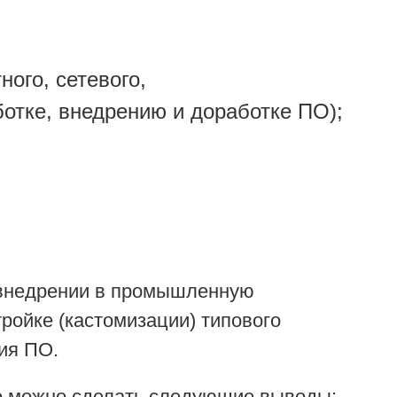
ого, сетевого,
отке, внедрению и доработке ПО);
 внедрении в промышленную
ройке (кастомизации) типового
ия ПО.
о можно сделать следующие выводы: