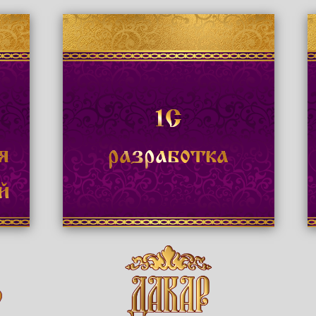
1С
я
разработка
й