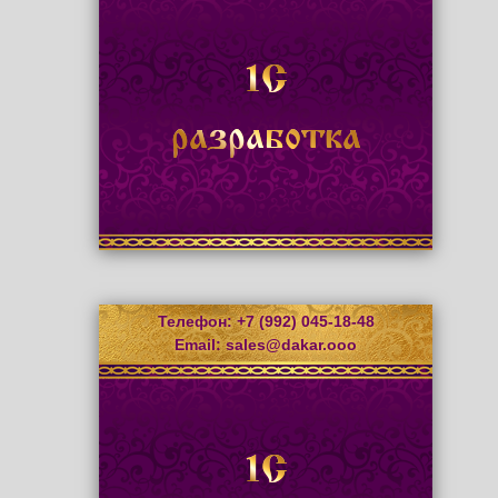
1С
разработка
Телефон: +7 (992) 045-18-48
Email:
sales@dakar.ooo
1С