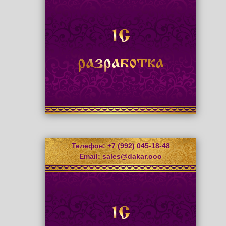
1С
разработка
Телефон: +7 (992) 045-18-48
Email:
sales@dakar.ooo
1С